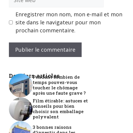
web
Enregistrer mon nom, mon e-mail et mon
site dans le navigateur pour mon
prochain commentaire.
Derniers articles
Pendant combien de
temps pouvez-vous
toucher le chômage
après une faute grave ?
Film étirable : astuces et
conseils pour bien
choisir son emballage
polyvalent
3 bonnes raisons
d’investir dans les