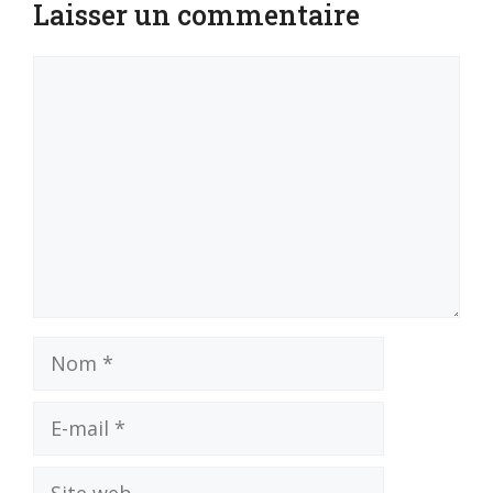
Laisser un commentaire
Commentaire
Nom
E-
mail
Site